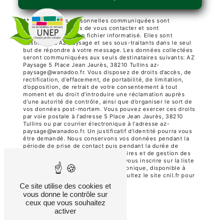
** Les données personnelles communiquées sont
nécessaires aux fins de vous contacter et sont
enregistrées dans un fichier informatisé. Elles sont
destinées à AZ Paysage et ses sous-traitants dans le seul
but de répondre à votre message. Les données collectées
seront communiquées aux seuls destinataires suivants: AZ
Paysage 5 Place Jean Jaurès, 38210 Tullins az-
paysage@wanadoo.fr. Vous disposez de droits d’accès, de
rectification, d’effacement, de portabilité, de limitation,
d’opposition, de retrait de votre consentement à tout
moment et du droit d’introduire une réclamation auprès
d’une autorité de contrôle, ainsi que d’organiser le sort de
vos données post-mortem. Vous pouvez exercer ces droits
par voie postale à l'adresse 5 Place Jean Jaurès, 38210
Tullins ou par courrier électronique à l'adresse az-
paysage@wanadoo.fr. Un justificatif d'identité pourra vous
être demandé. Nous conservons vos données pendant la
période de prise de contact puis pendant la durée de
prescription légale aux fins probatoires et de gestion des
contentieux. Vous avez le droit de vous inscrire sur la liste
d'opposition au démarchage téléphonique, disponible à
cette adresse:
Bloctel.gouv.fr
. Consultez le site cnil.fr pour
plus d’informations sur vos droits.
Ce site utilise des cookies et
vous donne le contrôle sur
ceux que vous souhaitez
activer