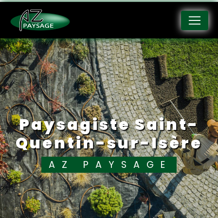
Panneau de gestion des cookies
paysagiste Saint-
Quentin-sur-Isère
AZ PAYSAGE