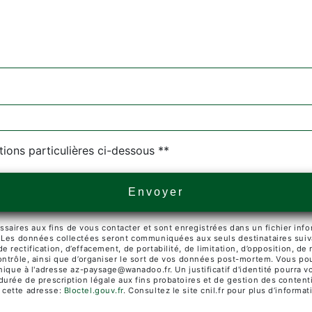
tions particulières ci-dessous **
Envoyer
res aux fins de vous contacter et sont enregistrées dans un fichier infor
. Les données collectées seront communiquées aux seuls destinataires suiv
rectification, d’effacement, de portabilité, de limitation, d’opposition, de
ontrôle, ainsi que d’organiser le sort de vos données post-mortem. Vous pou
ronique à l'adresse az-paysage@wanadoo.fr. Un justificatif d'identité pour
urée de prescription légale aux fins probatoires et de gestion des contentie
 cette adresse:
Bloctel.gouv.fr
. Consultez le site cnil.fr pour plus d’informat