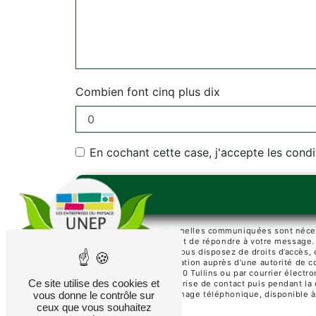
Combien font cinq plus dix
En cochant cette case, j'accepte les condi
** Les données personnelles communiquées sont nécessai
traitants dans le seul but de répondre à votre message
paysage@wanadoo.fr. Vous disposez de droits d’accès, de 
d’introduire une réclamation auprès d’une autorité de c
Place Jean Jaurès, 38210 Tullins ou par courrier élect
Ce site utilise des cookies et
pendant la période de prise de contact puis pendant la d
vous donne le contrôle sur
d'opposition au démarchage téléphonique, disponible à
ceux que vous souhaitez