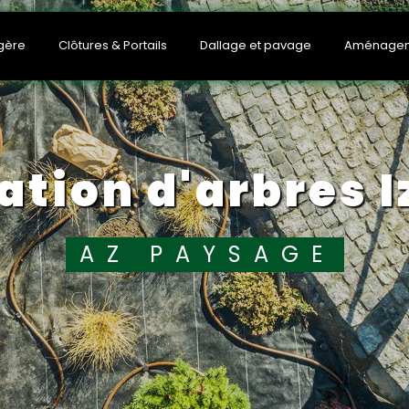
Aménageme
gère
Dallage et pavage
Clôtures & Portails
tation d'arbres 
AZ PAYSAGE