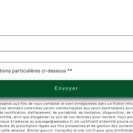
tions particulières ci-dessous **
Envoyer
res aux fins de vous contacter et sont enregistrées dans un fichier infor
. Les données collectées seront communiquées aux seuls destinataires suiv
rectification, d’effacement, de portabilité, de limitation, d’opposition, de
ontrôle, ainsi que d’organiser le sort de vos données post-mortem. Vous pou
ronique à l'adresse az-paysage@wanadoo.fr. Un justificatif d'identité pour
urée de prescription légale aux fins probatoires et de gestion des contentie
 cette adresse:
Bloctel.gouv.fr
. Consultez le site cnil.fr pour plus d’informat