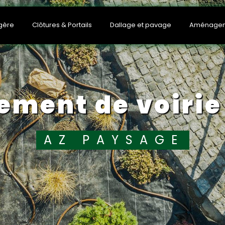
Aménageme
gère
Dallage et pavage
Clôtures & Portails
ement de voirie
AZ PAYSAGE