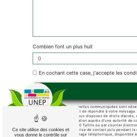
Combien font un plus huit
En cochant cette case, j'accepte les condi
** Les données personnelles communiquées sont nécessai
traitants dans le seul but de répondre à votre message
paysage@wanadoo.fr. Vous disposez de droits d’accès, de 
d’introduire une réclamation auprès d’une autorité de c
Place Jean Jaurès, 38210 Tullins ou par courrier élect
Ce site utilise des cookies et
pendant la période de prise de contact puis pendant la d
vous donne le contrôle sur
d'opposition au démarchage téléphonique, disponible à