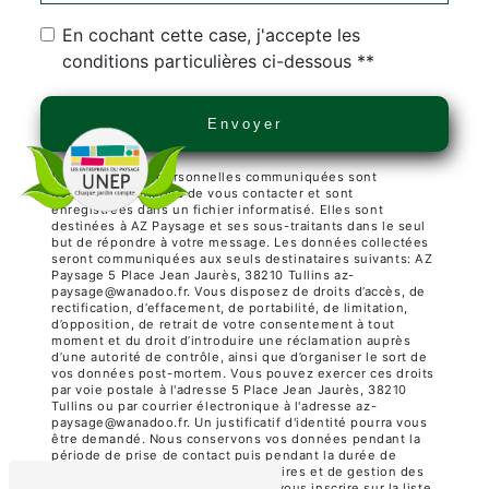
En cochant cette case, j'accepte les
conditions particulières ci-dessous **
Envoyer
** Les données personnelles communiquées sont
nécessaires aux fins de vous contacter et sont
enregistrées dans un fichier informatisé. Elles sont
destinées à AZ Paysage et ses sous-traitants dans le seul
but de répondre à votre message. Les données collectées
seront communiquées aux seuls destinataires suivants: AZ
Paysage 5 Place Jean Jaurès, 38210 Tullins az-
paysage@wanadoo.fr. Vous disposez de droits d’accès, de
rectification, d’effacement, de portabilité, de limitation,
d’opposition, de retrait de votre consentement à tout
moment et du droit d’introduire une réclamation auprès
d’une autorité de contrôle, ainsi que d’organiser le sort de
vos données post-mortem. Vous pouvez exercer ces droits
par voie postale à l'adresse 5 Place Jean Jaurès, 38210
Tullins ou par courrier électronique à l'adresse az-
paysage@wanadoo.fr. Un justificatif d'identité pourra vous
être demandé. Nous conservons vos données pendant la
période de prise de contact puis pendant la durée de
prescription légale aux fins probatoires et de gestion des
contentieux. Vous avez le droit de vous inscrire sur la liste