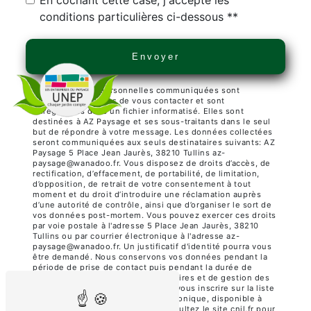
En cochant cette case, j'accepte les
conditions particulières ci-dessous **
Envoyer
** Les données personnelles communiquées sont
nécessaires aux fins de vous contacter et sont
enregistrées dans un fichier informatisé. Elles sont
destinées à AZ Paysage et ses sous-traitants dans le seul
but de répondre à votre message. Les données collectées
seront communiquées aux seuls destinataires suivants: AZ
Paysage 5 Place Jean Jaurès, 38210 Tullins az-
paysage@wanadoo.fr. Vous disposez de droits d’accès, de
rectification, d’effacement, de portabilité, de limitation,
d’opposition, de retrait de votre consentement à tout
moment et du droit d’introduire une réclamation auprès
d’une autorité de contrôle, ainsi que d’organiser le sort de
vos données post-mortem. Vous pouvez exercer ces droits
par voie postale à l'adresse 5 Place Jean Jaurès, 38210
Tullins ou par courrier électronique à l'adresse az-
paysage@wanadoo.fr. Un justificatif d'identité pourra vous
être demandé. Nous conservons vos données pendant la
période de prise de contact puis pendant la durée de
prescription légale aux fins probatoires et de gestion des
contentieux. Vous avez le droit de vous inscrire sur la liste
d'opposition au démarchage téléphonique, disponible à
cette adresse:
Bloctel.gouv.fr
. Consultez le site cnil.fr pour