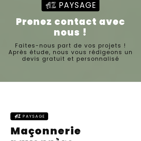
PAYSAGE
AZ
Prenez contact avec
nous !
Faites-nous part de vos projets !
Après étude, nous vous rédigeons un
devis gratuit et personnalisé
AZ
PAYSAGE
Maçonnerie